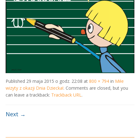
Published
29 maja 2015 o godz. 22:08
at
800 × 794
in
Miłe
wizyty z okazji Dnia Dziecka!
. Comments are closed, but you
can leave a trackback:
Trackback URL
.
Next →