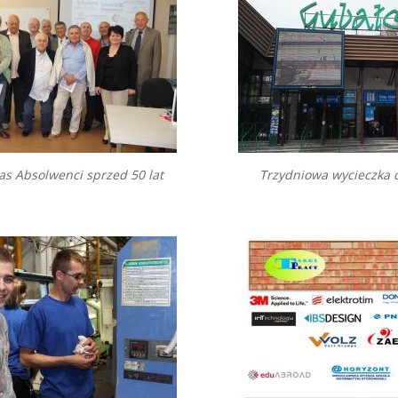
as Absolwenci sprzed 50 lat
Trzydniowa wycieczka 