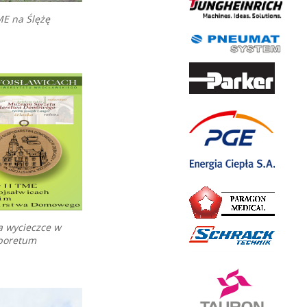
ME na Ślężę
na wycieczce w
rboretum