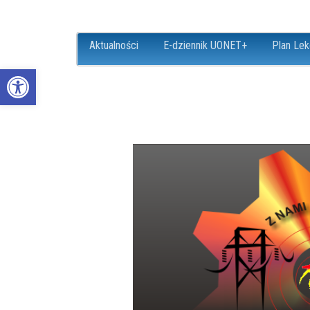
Aktualności
E-dziennik UONET+
Plan Lek
Open toolbar
ZS18