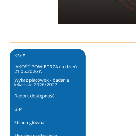
KSeF
JAKOŚĆ POWIETRZA na dzień
21.05.2026 r.
Wykaz placówek - badania
lekarskie 2026/2027
Raport dostępność
BIP
Strona główna
Aktualne wydarzenia