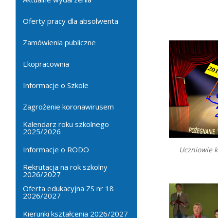
Oferty pracy dla absolwenta
Zamówienia publiczne
Ekopracownia
Informacje o Szkole
Zagrożenie koronawirusem
Kalendarz roku szkolnego
2025/2026
Informacje o RODO
Uczniowie kl
Rekrutacja na rok szkolny
2026/2027
Oferta edukacyjna ZS nr 18
2026/2027
Kierunki kształcenia 2026/2027