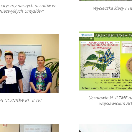
matyczny naszych uczniów w
Wycieczka klasy I T
 Niezwykłych Umysłów”
Uczniowie kl. II TME 
S UCZNIÓW KL. II TE!
wojsławickim A