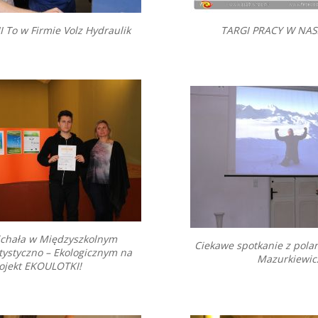
III To w Firmie Volz Hydraulik
TARGI PRACY W NAS
chała w Międzyszkolnym
Ciekawe spotkanie z pola
tystyczno – Ekologicznym na
Mazurkiewi
ojekt EKOULOTKI!