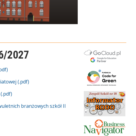
26/2027
pdf)
atowej (.pdf)
.pdf)
uletnich branżowych szkół II