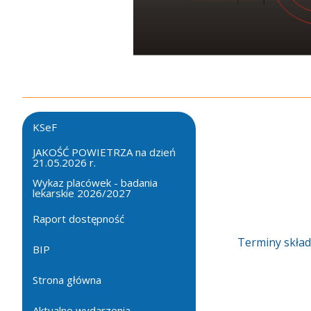
KSeF
JAKOŚĆ POWIETRZA na dzień
21.05.2026 r.
Wykaz placówek - badania
lekarskie 2026/2027
Raport dostępność
Terminy skład
BIP
Strona główna
Aktualne wydarzenia