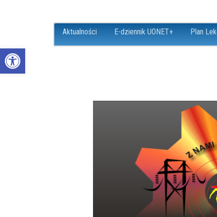
Aktualności
E-dziennik UONET+
Plan Lek
Open toolbar
ZS18