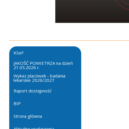
KSeF
JAKOŚĆ POWIETRZA na dzień
21.05.2026 r.
Wykaz placówek - badania
lekarskie 2026/2027
Raport dostępność
BIP
Strona główna
Aktualne wydarzenia