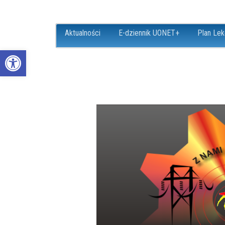
Aktualności
E-dziennik UONET+
Plan Lek
Open toolbar
ZS18