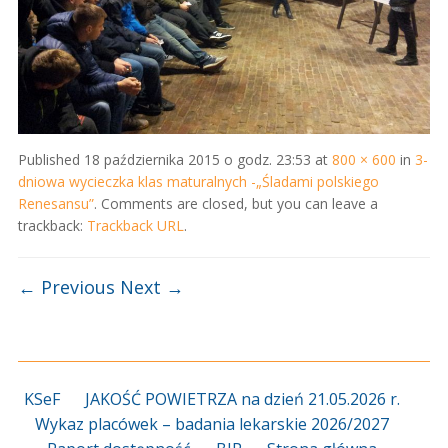
Published
18 października 2015 o godz. 23:53
at
800 × 600
in
3-
dniowa wycieczka klas maturalnych -„Śladami polskiego
Renesansu”
. Comments are closed, but you can leave a
trackback:
Trackback URL
.
← Previous
Next →
KSeF
JAKOŚĆ POWIETRZA na dzień 21.05.2026 r.
Wykaz placówek – badania lekarskie 2026/2027