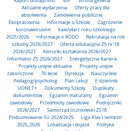
Raport dostępność
BIP
Strona główna
Aktualne wydarzenia
Oferty pracy dla
absolwenta
Zamówienia publiczne
Ekopracownia
Informacje o Szkole
Zagrożenie
koronawirusem
Kalendarz roku szkolnego
2025/2026
Informacje o RODO
Rekrutacja na rok
szkolny 2026/2027
Oferta edukacyjna ZS nr 18
2026/2027
Kierunki kształcenia 2026/2027
Informator ZS 2026/2027
Energetyczna Kariera
Projekty unijne aktualne
Projekty unijne
zakończone
70-lecie
Dyrekcja
Nauczyciele
Pedagog/psycholog
Plan Lekcji
E-dziennik
UONET+
Dokumenty Szkoły
Duplikaty
dokumentów
Egzamin maturalny
Egzamin
zawodowy
Przedmioty zawodowe
Podręczniki
2026/2027
Samorząd Uczniowski ZS18
Podsumowanie SU 2024/2025
Liga Klas I semestr
2025_2026
Lokalizacja i dojazd
Polityka