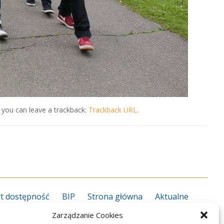
 you can leave a trackback:
Trackback URL
.
t dostępność
BIP
Strona główna
Aktualne
grożenie koronawirusem
Kalendarz roku szkolnego
Zarządzanie Cookies
27
Kierunki kształcenia 2026/2027
Informator ZS