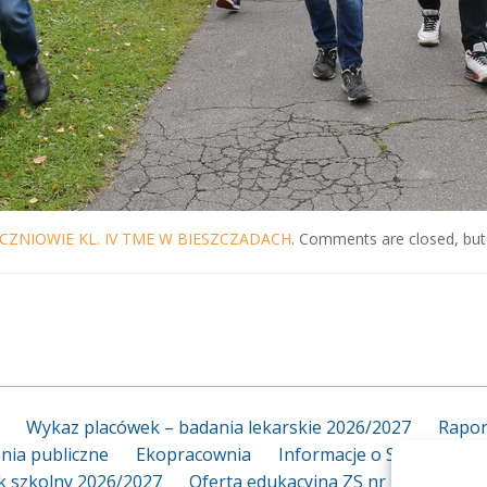
CZNIOWIE KL. IV TME W BIESZCZADACH
. Comments are closed, but
Wykaz placówek – badania lekarskie 2026/2027
Rapor
ia publiczne
Ekopracownia
Informacje o Szkole
Za
k szkolny 2026/2027
Oferta edukacyjna ZS nr 18 2026/20