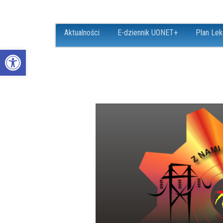
Aktualności
E-dziennik UONET+
Plan Lek
Open toolbar
ZS18