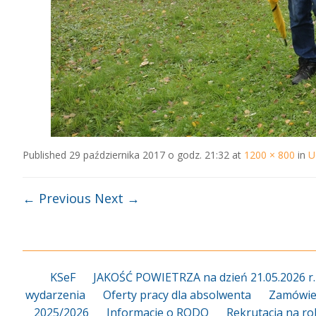
Published
29 października 2017 o godz. 21:32
at
1200 × 800
in
U
← Previous
Next →
KSeF
JAKOŚĆ POWIETRZA na dzień 21.05.2026 r.
wydarzenia
Oferty pracy dla absolwenta
Zamówien
2025/2026
Informacje o RODO
Rekrutacja na ro