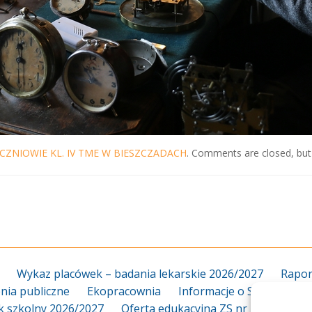
CZNIOWIE KL. IV TME W BIESZCZADACH
. Comments are closed, but
Wykaz placówek – badania lekarskie 2026/2027
Rapor
ia publiczne
Ekopracownia
Informacje o Szkole
Za
k szkolny 2026/2027
Oferta edukacyjna ZS nr 18 2026/20