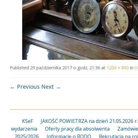
Published
29 października 2017 o godz. 21:36
at
1200 × 800
in
U
← Previous
Next →
KSeF
JAKOŚĆ POWIETRZA na dzień 21.05.2026 r.
wydarzenia
Oferty pracy dla absolwenta
Zamówien
2025/2026
Informacje o RODO
Rekrutacja na ro