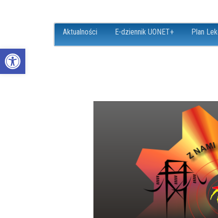
Aktualności
E-dziennik UONET+
Plan Lek
Open toolbar
ZS18