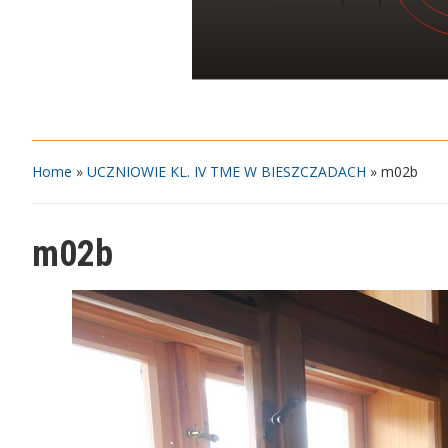
Home
»
UCZNIOWIE KL. IV TME W BIESZCZADACH
»
m02b
m02b