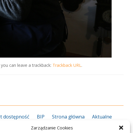
 you can leave a trackback:
Trackback URL
.
t dostępność
BIP
Strona główna
Aktualne
grożenie koronawirusem
Kalendarz roku szkolnego
Zarządzanie Cookies
27
Kierunki kształcenia 2026/2027
Informator ZS