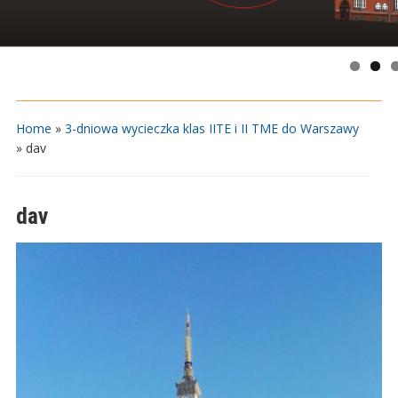
Home
»
3-dniowa wycieczka klas IITE i II TME do Warszawy
»
dav
dav