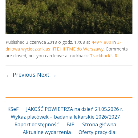
Published
3 czerwca 2018 o godz. 17:08
at
449 × 800
in
3-
dniowa wycieczka klas IITE i II TME do Warszawy
. Comments
are closed, but you can leave a trackback:
Trackback URL
.
← Previous
Next →
KSeF
JAKOŚĆ POWIETRZA na dzień 21.05.2026 r.
Wykaz placówek – badania lekarskie 2026/2027
Raport dostępność
BIP
Strona główna
Aktualne wydarzenia
Oferty pracy dla