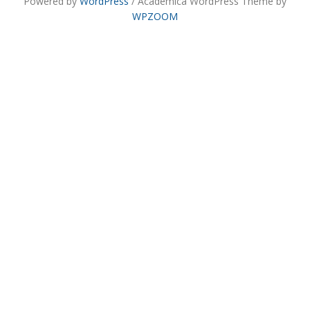
Powered by
WordPress
/ Academica WordPress Theme by
WPZOOM