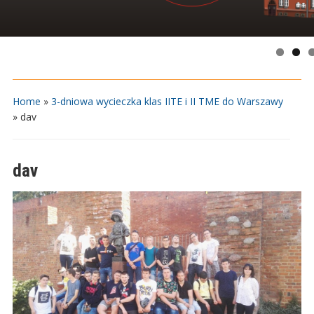
Home
»
3-dniowa wycieczka klas IITE i II TME do Warszawy
»
dav
dav