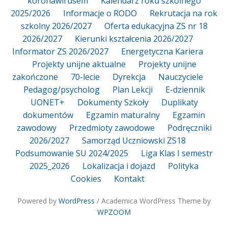
koronawirusem
Kalendarz roku szkolnego
2025/2026
Informacje o RODO
Rekrutacja na rok
szkolny 2026/2027
Oferta edukacyjna ZS nr 18
2026/2027
Kierunki kształcenia 2026/2027
Informator ZS 2026/2027
Energetyczna Kariera
Projekty unijne aktualne
Projekty unijne
zakończone
70-lecie
Dyrekcja
Nauczyciele
Pedagog/psycholog
Plan Lekcji
E-dziennik
UONET+
Dokumenty Szkoły
Duplikaty
dokumentów
Egzamin maturalny
Egzamin
zawodowy
Przedmioty zawodowe
Podręczniki
2026/2027
Samorząd Uczniowski ZS18
Podsumowanie SU 2024/2025
Liga Klas I semestr
2025_2026
Lokalizacja i dojazd
Polityka
Cookies
Kontakt
Powered by
WordPress
/ Academica WordPress Theme by
WPZOOM