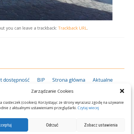
ut you can leave a trackback:
Trackback URL
.
t dostępność
BIP
Strona główna
Aktualne
grożenie koronawirusem
Kalendarz roku szkolnego
Zarządzanie Cookies
27
Kierunki kształcenia 2026/2027
Informator ZS
rekcja
Nauczyciele
Pedagog/psycholog
Plan
a ciasteczek (cookies). Korzystając ze strony wyrażasz zgodę na używanie
odnie z aktualnymi ustawieniami przeglądarki.
Czytaj wiecej
n zawodowy
Przedmioty zawodowe
Podręczniki
okalizacja i dojazd
Polityka Cookies
Kontakt
ceptuj
Odrzuć
Zobacz ustawienia
M