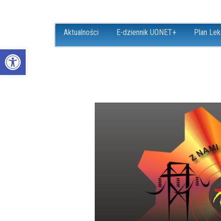
Aktualności
E-dziennik UONET+
Plan Lek
Open toolbar
ZS18