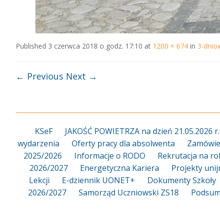
Published
3 czerwca 2018 o godz. 17:10
at
1200 × 674
in
3-dnio
← Previous
Next →
KSeF
JAKOŚĆ POWIETRZA na dzień 21.05.2026 r.
wydarzenia
Oferty pracy dla absolwenta
Zamówien
2025/2026
Informacje o RODO
Rekrutacja na ro
2026/2027
Energetyczna Kariera
Projekty uni
Lekcji
E-dziennik UONET+
Dokumenty Szkoły
2026/2027
Samorząd Uczniowski ZS18
Podsum