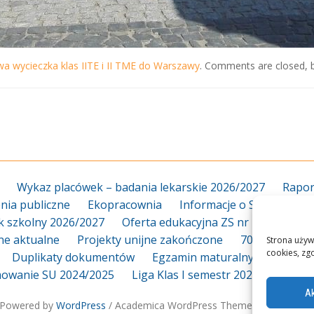
wa wycieczka klas IITE i II TME do Warszawy
. Comments are closed, b
Wykaz placówek – badania lekarskie 2026/2027
Rapor
ia publiczne
Ekopracownia
Informacje o Szkole
Za
k szkolny 2026/2027
Oferta edukacyjna ZS nr 18 2026/20
jne aktualne
Projekty unijne zakończone
70-lecie
Dy
Strona używ
cookies, zg
Duplikaty dokumentów
Egzamin maturalny
Egzami
owanie SU 2024/2025
Liga Klas I semestr 2025_2026
L
Ak
Powered by
WordPress
/ Academica WordPress Theme by
WPZOO