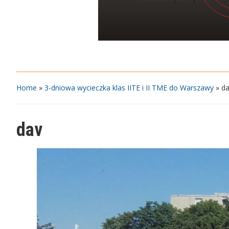
Home
»
3-dniowa wycieczka klas IITE i II TME do Warszawy
»
d
dav