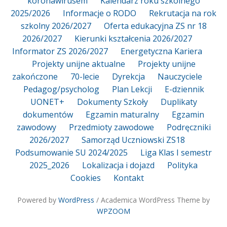
koronawirusem
Kalendarz roku szkolnego
2025/2026
Informacje o RODO
Rekrutacja na rok
szkolny 2026/2027
Oferta edukacyjna ZS nr 18
2026/2027
Kierunki kształcenia 2026/2027
Informator ZS 2026/2027
Energetyczna Kariera
Projekty unijne aktualne
Projekty unijne
zakończone
70-lecie
Dyrekcja
Nauczyciele
Pedagog/psycholog
Plan Lekcji
E-dziennik
UONET+
Dokumenty Szkoły
Duplikaty
dokumentów
Egzamin maturalny
Egzamin
zawodowy
Przedmioty zawodowe
Podręczniki
2026/2027
Samorząd Uczniowski ZS18
Podsumowanie SU 2024/2025
Liga Klas I semestr
2025_2026
Lokalizacja i dojazd
Polityka
Cookies
Kontakt
Powered by
WordPress
/ Academica WordPress Theme by
WPZOOM