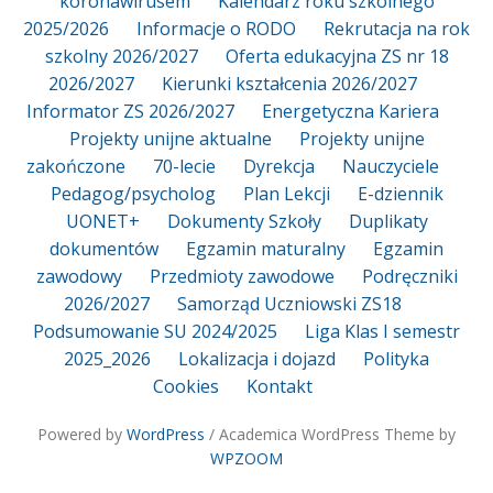
koronawirusem
Kalendarz roku szkolnego
2025/2026
Informacje o RODO
Rekrutacja na rok
szkolny 2026/2027
Oferta edukacyjna ZS nr 18
2026/2027
Kierunki kształcenia 2026/2027
Informator ZS 2026/2027
Energetyczna Kariera
Projekty unijne aktualne
Projekty unijne
zakończone
70-lecie
Dyrekcja
Nauczyciele
Pedagog/psycholog
Plan Lekcji
E-dziennik
UONET+
Dokumenty Szkoły
Duplikaty
dokumentów
Egzamin maturalny
Egzamin
zawodowy
Przedmioty zawodowe
Podręczniki
2026/2027
Samorząd Uczniowski ZS18
Podsumowanie SU 2024/2025
Liga Klas I semestr
2025_2026
Lokalizacja i dojazd
Polityka
Cookies
Kontakt
Powered by
WordPress
/ Academica WordPress Theme by
WPZOOM