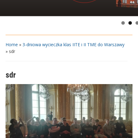
Home
»
3-dniowa wycieczka klas IITE i II TME do Warszawy
»
sdr
sdr