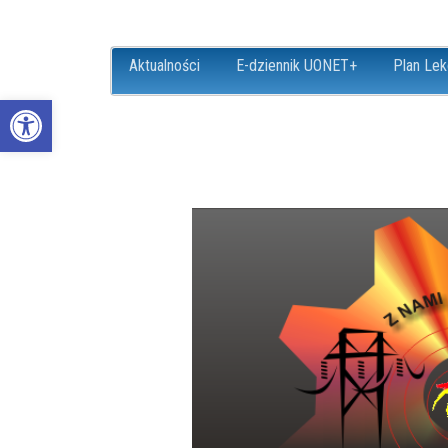
Aktualności
E-dziennik UONET+
Plan Lek
Open toolbar
ZS18