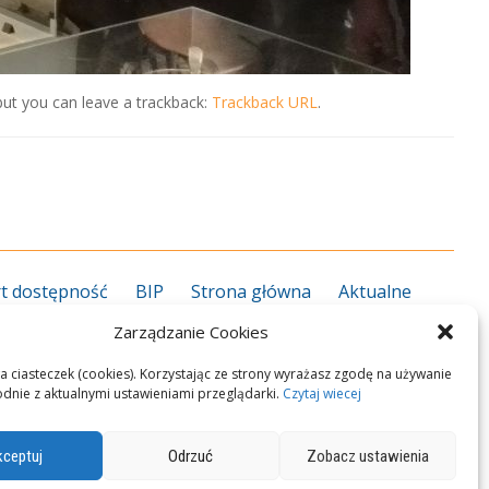
ut you can leave a trackback:
Trackback URL
.
t dostępność
BIP
Strona główna
Aktualne
grożenie koronawirusem
Kalendarz roku szkolnego
Zarządzanie Cookies
27
Kierunki kształcenia 2026/2027
Informator ZS
rekcja
Nauczyciele
Pedagog/psycholog
Plan
a ciasteczek (cookies). Korzystając ze strony wyrażasz zgodę na używanie
odnie z aktualnymi ustawieniami przeglądarki.
Czytaj wiecej
n zawodowy
Przedmioty zawodowe
Podręczniki
okalizacja i dojazd
Polityka Cookies
Kontakt
ceptuj
Odrzuć
Zobacz ustawienia
M