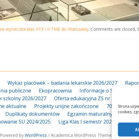
wa wycieczka klas IITE i II TME do Warszawy
. Comments are closed, b
Wykaz placówek – badania lekarskie 2026/2027
Rapor
ia publiczne
Ekopracownia
Informacje o Szkole
Za
k szkolny 2026/2027
Oferta edukacyjna ZS nr 18 2026/20
jne aktualne
Projekty unijne zakończone
70-lecie
Dy
Strona używ
cookies, zg
Duplikaty dokumentów
Egzamin maturalny
Egzami
owanie SU 2024/2025
Liga Klas I semestr 2025_2026
L
Ak
Powered by
WordPress
/ Academica WordPress Theme by
WPZOO