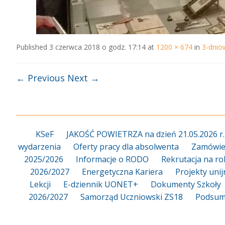
Published
3 czerwca 2018 o godz. 17:14
at
1200 × 674
in
3-dnio
← Previous
Next →
KSeF
JAKOŚĆ POWIETRZA na dzień 21.05.2026 r.
wydarzenia
Oferty pracy dla absolwenta
Zamówien
2025/2026
Informacje o RODO
Rekrutacja na ro
2026/2027
Energetyczna Kariera
Projekty uni
Lekcji
E-dziennik UONET+
Dokumenty Szkoły
2026/2027
Samorząd Uczniowski ZS18
Podsum