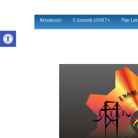
Aktualności
E-dziennik UONET+
Plan Lek
Open toolbar
ZS18