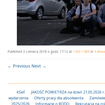
Published
3 czerwca 2018 o godz. 17:12
at
1200 × 800
in
3-dnio
← Previous
Next →
KSeF
JAKOŚĆ POWIETRZA na dzień 21.05.2026 r.
wydarzenia
Oferty pracy dla absolwenta
Zamówien
2025/2026
Informacje o RODO
Rekrutacja na ro