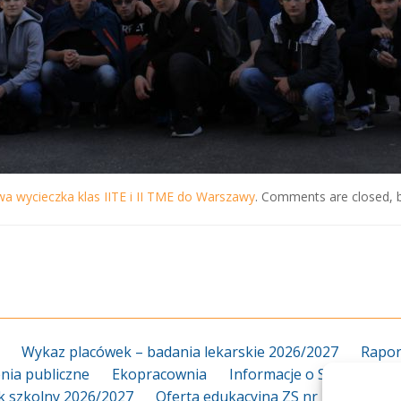
wa wycieczka klas IITE i II TME do Warszawy
. Comments are closed, b
Wykaz placówek – badania lekarskie 2026/2027
Rapor
ia publiczne
Ekopracownia
Informacje o Szkole
Za
k szkolny 2026/2027
Oferta edukacyjna ZS nr 18 2026/20