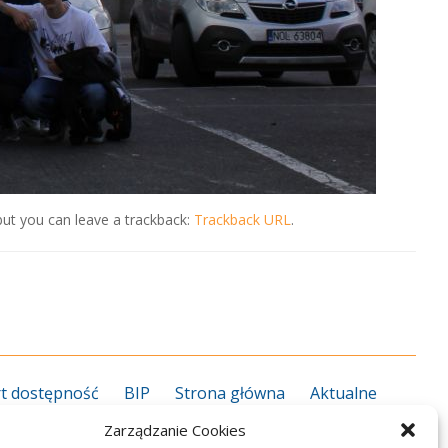
ut you can leave a trackback:
Trackback URL
.
t dostępność
BIP
Strona główna
Aktualne
grożenie koronawirusem
Kalendarz roku szkolnego
Zarządzanie Cookies
27
Kierunki kształcenia 2026/2027
Informator ZS