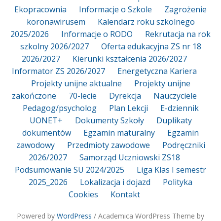
Ekopracownia
Informacje o Szkole
Zagrożenie
koronawirusem
Kalendarz roku szkolnego
2025/2026
Informacje o RODO
Rekrutacja na rok
szkolny 2026/2027
Oferta edukacyjna ZS nr 18
2026/2027
Kierunki kształcenia 2026/2027
Informator ZS 2026/2027
Energetyczna Kariera
Projekty unijne aktualne
Projekty unijne
zakończone
70-lecie
Dyrekcja
Nauczyciele
Pedagog/psycholog
Plan Lekcji
E-dziennik
UONET+
Dokumenty Szkoły
Duplikaty
dokumentów
Egzamin maturalny
Egzamin
zawodowy
Przedmioty zawodowe
Podręczniki
2026/2027
Samorząd Uczniowski ZS18
Podsumowanie SU 2024/2025
Liga Klas I semestr
2025_2026
Lokalizacja i dojazd
Polityka
Cookies
Kontakt
Powered by
WordPress
/ Academica WordPress Theme by