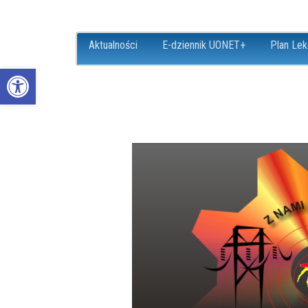
Aktualności
E-dziennik UONET+
Plan Lek
Open toolbar
ZS18