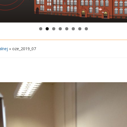
alnej
»
oze_2019_07