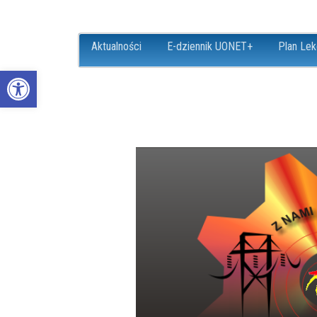
Aktualności
E-dziennik UONET+
Plan Lek
Open toolbar
ZS18