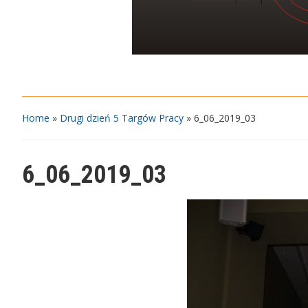
Home
»
Drugi dzień 5 Targów Pracy
»
6_06_2019_03
6_06_2019_03