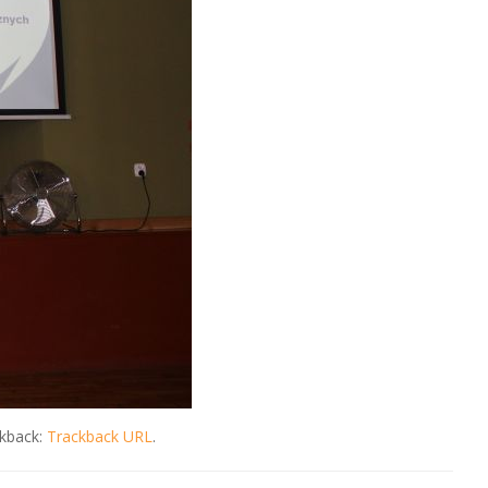
ckback:
Trackback URL
.