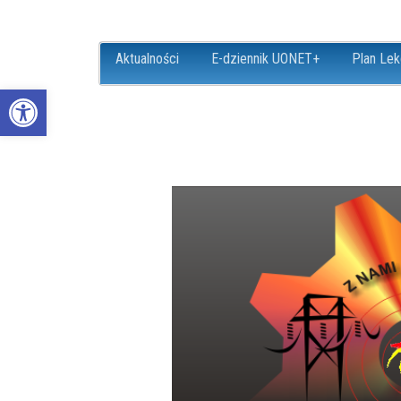
Aktualności
E-dziennik UONET+
Plan Lek
Open toolbar
ZS18