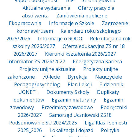
Raport dostępność
BIP
Strona główna
Aktualne wydarzenia
Oferty pracy dla
absolwenta
Zamówienia publiczne
Ekopracownia
Informacje o Szkole
Zagrożenie
koronawirusem
Kalendarz roku szkolnego
2025/2026
Informacje o RODO
Rekrutacja na rok
szkolny 2026/2027
Oferta edukacyjna ZS nr 18
2026/2027
Kierunki kształcenia 2026/2027
Informator ZS 2026/2027
Energetyczna Kariera
Projekty unijne aktualne
Projekty unijne
zakończone
70-lecie
Dyrekcja
Nauczyciele
Pedagog/psycholog
Plan Lekcji
E-dziennik
UONET+
Dokumenty Szkoły
Duplikaty
dokumentów
Egzamin maturalny
Egzamin
zawodowy
Przedmioty zawodowe
Podręczniki
2026/2027
Samorząd Uczniowski ZS18
Podsumowanie SU 2024/2025
Liga Klas I semestr
2025_2026
Lokalizacja i dojazd
Polityka