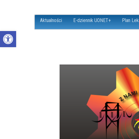
Aktualności
E-dziennik UONET+
Plan Lek
Open toolbar
ZS18