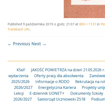
Published
9 października 2019 o godz. 21:07
at
800 × 1131
in
Fi
Trackback URL
.
← Previous
Next →
KSeF
JAKOŚĆ POWIETRZA na dzień 21.05.2026 r.
wydarzenia
Oferty pracy dla absolwenta
Zamówien
2025/2026
Informacje o RODO
Rekrutacja na ro
2026/2027
Energetyczna Kariera
Projekty uni
Lekcji
E-dziennik UONET+
Dokumenty Szkoły
2026/2027
Samorząd Uczniowski ZS18
Podsum