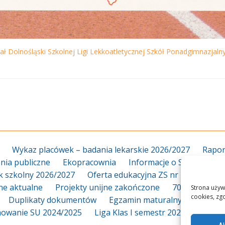
nał Dolnośląski Szkolnej Ligi Lekkoatletycznej Szkół Ponadgimnazjaln
Wykaz placówek – badania lekarskie 2026/2027
Rapor
ia publiczne
Ekopracownia
Informacje o Szkole
Za
k szkolny 2026/2027
Oferta edukacyjna ZS nr 18 2026/20
jne aktualne
Projekty unijne zakończone
70-lecie
Dy
Strona używ
cookies, zg
Duplikaty dokumentów
Egzamin maturalny
Egzami
owanie SU 2024/2025
Liga Klas I semestr 2025_2026
L