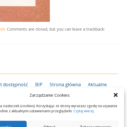
ych
. Comments are closed, but you can leave a trackback:
t dostępność
BIP
Strona główna
Aktualne
grożenie koronawirusem
Kalendarz roku szkolnego
Zarządzanie Cookies
27
Kierunki kształcenia 2026/2027
Informator ZS
rekcja
Nauczyciele
Pedagog/psycholog
Plan
a ciasteczek (cookies). Korzystając ze strony wyrażasz zgodę na używanie
odnie z aktualnymi ustawieniami przeglądarki.
Czytaj wiecej
n zawodowy
Przedmioty zawodowe
Podręczniki
okalizacja i dojazd
Polityka Cookies
Kontakt