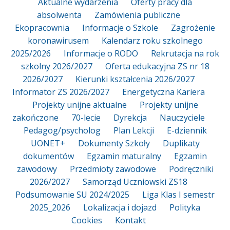
Aktualne wydarzenia
Oferty pracy dla
absolwenta
Zamówienia publiczne
Ekopracownia
Informacje o Szkole
Zagrożenie
koronawirusem
Kalendarz roku szkolnego
2025/2026
Informacje o RODO
Rekrutacja na rok
szkolny 2026/2027
Oferta edukacyjna ZS nr 18
2026/2027
Kierunki kształcenia 2026/2027
Informator ZS 2026/2027
Energetyczna Kariera
Projekty unijne aktualne
Projekty unijne
zakończone
70-lecie
Dyrekcja
Nauczyciele
Pedagog/psycholog
Plan Lekcji
E-dziennik
UONET+
Dokumenty Szkoły
Duplikaty
dokumentów
Egzamin maturalny
Egzamin
zawodowy
Przedmioty zawodowe
Podręczniki
2026/2027
Samorząd Uczniowski ZS18
Podsumowanie SU 2024/2025
Liga Klas I semestr
2025_2026
Lokalizacja i dojazd
Polityka
Cookies
Kontakt