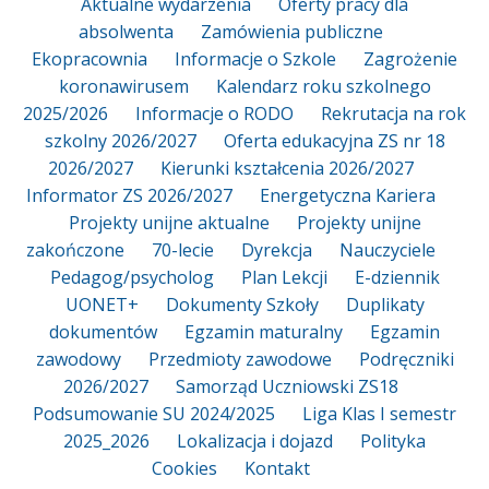
Aktualne wydarzenia
Oferty pracy dla
absolwenta
Zamówienia publiczne
Ekopracownia
Informacje o Szkole
Zagrożenie
koronawirusem
Kalendarz roku szkolnego
2025/2026
Informacje o RODO
Rekrutacja na rok
szkolny 2026/2027
Oferta edukacyjna ZS nr 18
2026/2027
Kierunki kształcenia 2026/2027
Informator ZS 2026/2027
Energetyczna Kariera
Projekty unijne aktualne
Projekty unijne
zakończone
70-lecie
Dyrekcja
Nauczyciele
Pedagog/psycholog
Plan Lekcji
E-dziennik
UONET+
Dokumenty Szkoły
Duplikaty
dokumentów
Egzamin maturalny
Egzamin
zawodowy
Przedmioty zawodowe
Podręczniki
2026/2027
Samorząd Uczniowski ZS18
Podsumowanie SU 2024/2025
Liga Klas I semestr
2025_2026
Lokalizacja i dojazd
Polityka
Cookies
Kontakt