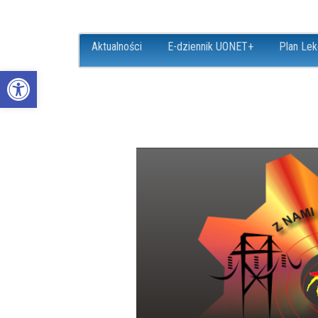
Aktualności
E-dziennik UONET+
Plan Lek
Open toolbar
ZS18