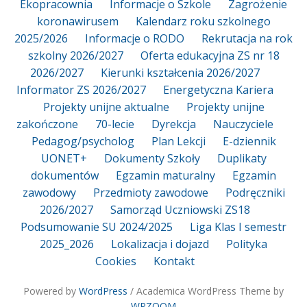
Ekopracownia
Informacje o Szkole
Zagrożenie
koronawirusem
Kalendarz roku szkolnego
2025/2026
Informacje o RODO
Rekrutacja na rok
szkolny 2026/2027
Oferta edukacyjna ZS nr 18
2026/2027
Kierunki kształcenia 2026/2027
Informator ZS 2026/2027
Energetyczna Kariera
Projekty unijne aktualne
Projekty unijne
zakończone
70-lecie
Dyrekcja
Nauczyciele
Pedagog/psycholog
Plan Lekcji
E-dziennik
UONET+
Dokumenty Szkoły
Duplikaty
dokumentów
Egzamin maturalny
Egzamin
zawodowy
Przedmioty zawodowe
Podręczniki
2026/2027
Samorząd Uczniowski ZS18
Podsumowanie SU 2024/2025
Liga Klas I semestr
2025_2026
Lokalizacja i dojazd
Polityka
Cookies
Kontakt
Powered by
WordPress
/ Academica WordPress Theme by
WPZOOM