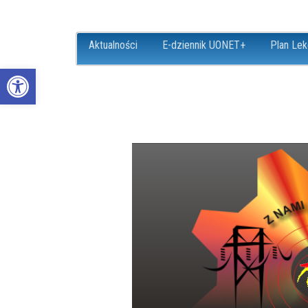
Aktualności
E-dziennik UONET+
Plan Lek
Open toolbar
ZS18