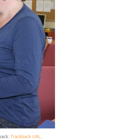
back:
Trackback URL
.