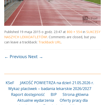
Published
19 maja 2015 o godz. 23:47
at
800 × 554
in
SUKCESY
NASZYCH LEKKOATLETÓW!
. Comments are closed, but you
can leave a trackback:
Trackback URL
.
← Previous
Next →
KSeF
JAKOŚĆ POWIETRZA na dzień 21.05.2026 r.
Wykaz placówek – badania lekarskie 2026/2027
Raport dostępność
BIP
Strona główna
Aktualne wydarzenia
Oferty pracy dla