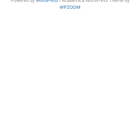
Powered by
WordPress
/ Academica WordPress Theme by
WPZOOM