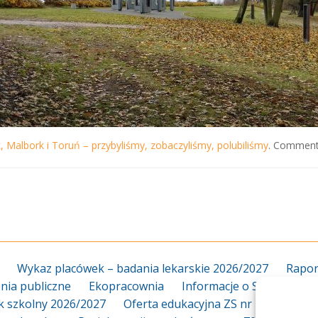
 Malbork i Toruń – przybyliśmy, zobaczyliśmy, polubiliśmy
. Comments
Wykaz placówek – badania lekarskie 2026/2027
Rapor
ia publiczne
Ekopracownia
Informacje o Szkole
Za
k szkolny 2026/2027
Oferta edukacyjna ZS nr 18 2026/20