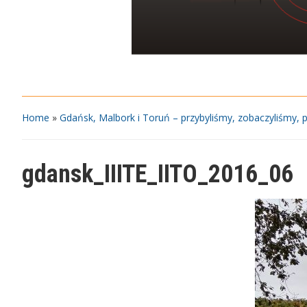
Home
»
Gdańsk, Malbork i Toruń – przybyliśmy, zobaczyliśmy, p
gdansk_IIITE_IITO_2016_06