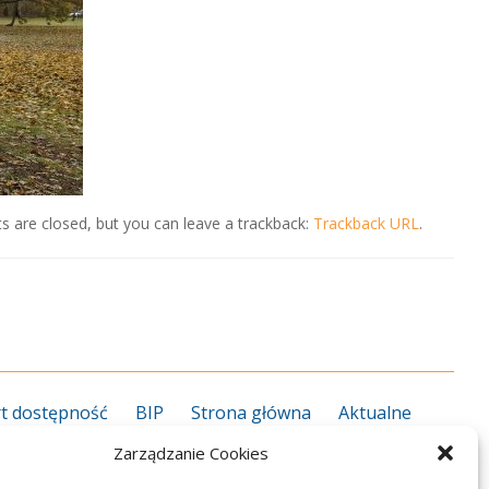
 are closed, but you can leave a trackback:
Trackback URL
.
t dostępność
BIP
Strona główna
Aktualne
grożenie koronawirusem
Kalendarz roku szkolnego
Zarządzanie Cookies
27
Kierunki kształcenia 2026/2027
Informator ZS