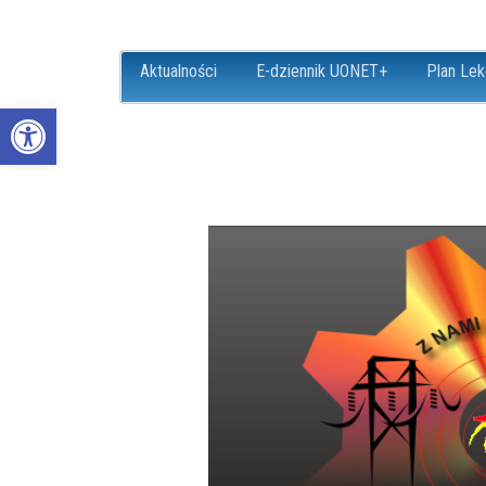
Aktualności
E-dziennik UONET+
Plan Lek
Open toolbar
ZS18