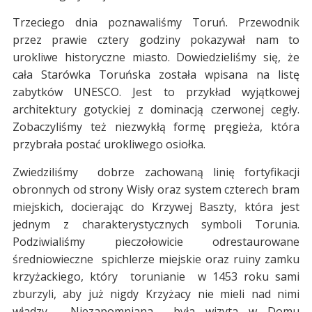
Trzeciego dnia poznawaliśmy Toruń. Przewodnik
przez prawie cztery godziny pokazywał nam to
urokliwe historyczne miasto. Dowiedzieliśmy się, że
cała Starówka Toruńska została wpisana na listę
zabytków UNESCO. Jest to przykład wyjątkowej
architektury gotyckiej z dominacją czerwonej cegły.
Zobaczyliśmy też niezwykłą formę pręgieża, która
przybrała postać urokliwego osiołka.
Zwiedziliśmy dobrze zachowaną linię fortyfikacji
obronnych od strony Wisły oraz system czterech bram
miejskich, docierając do Krzywej Baszty, która jest
jednym z charakterystycznych symboli Torunia.
Podziwialiśmy pieczołowicie odrestaurowane
średniowieczne spichlerze miejskie oraz ruiny zamku
krzyżackiego, który torunianie w 1453 roku sami
zburzyli, aby już nigdy Krzyżacy nie mieli nad nimi
władzy. Niezapomniana była wizyta w Domu