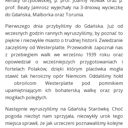
Renaty Grzybowskiej, p. prof. Joanny Nowak oraz p.
prof. Beaty Jamrosz wyjechały na 3-dniową wycieczkę
do Gdańska, Malborka oraz Torunia.
Pierwszego dnia przybyliśmy do Gdańska. Już od
wczesnych godzin rannych wyruszyliśmy, by poznać to
piękne i niezwykłe miasto o trudnej historii. Zwiedzanie
zaczęliśmy od Westerplatte. Przewodnik zapoznał nas
z przebiegiem walk we wrześniu 1939 roku oraz
opowiedział o wcześniejszych przygotowaniach i
fortelach Polaków, dzięki którym placówka mogła
stawić tak heroiczny opór Niemcom. Oddaliśmy hołd
obrońcom Westerplatte pod pomnikiem
upamiętniającym ich bohaterską walkę oraz przy
mogiłach poległych.
Następnie wyruszyliśmy na Gdańską Starówkę. Choć
pogoda niezbyt nam sprzyjała, niezwykły urok tego
miejsca sprawił, że jak urzeczeni poznawaliśmy kolejne