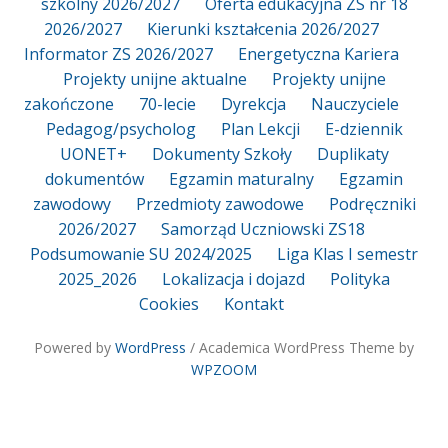
szkolny 2026/2027
Oferta edukacyjna ZS nr 18
2026/2027
Kierunki kształcenia 2026/2027
Informator ZS 2026/2027
Energetyczna Kariera
Projekty unijne aktualne
Projekty unijne
zakończone
70-lecie
Dyrekcja
Nauczyciele
Pedagog/psycholog
Plan Lekcji
E-dziennik
UONET+
Dokumenty Szkoły
Duplikaty
dokumentów
Egzamin maturalny
Egzamin
zawodowy
Przedmioty zawodowe
Podręczniki
2026/2027
Samorząd Uczniowski ZS18
Podsumowanie SU 2024/2025
Liga Klas I semestr
2025_2026
Lokalizacja i dojazd
Polityka
Cookies
Kontakt
Powered by
WordPress
/ Academica WordPress Theme by
WPZOOM