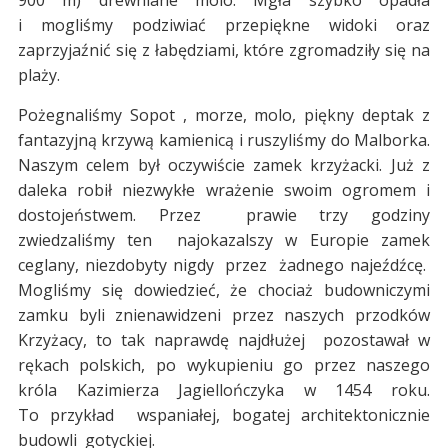
900 m) drewniane molo. Mgła szybko opadła
i mogliśmy podziwiać przepiękne widoki oraz
zaprzyjaźnić się z łabędziami, które zgromadziły się na
plaży.
Pożegnaliśmy Sopot , morze, molo, piękny deptak z
fantazyjną krzywą kamienicą i ruszyliśmy do Malborka.
Naszym celem był oczywiście zamek krzyżacki. Już z
daleka robił niezwykłe wrażenie swoim ogromem i
dostojeństwem. Przez prawie trzy godziny
zwiedzaliśmy ten najokazalszy w Europie zamek
ceglany, niezdobyty nigdy przez żadnego najeźdźcę.
Mogliśmy się dowiedzieć, że chociaż budowniczymi
zamku byli znienawidzeni przez naszych przodków
Krzyżacy, to tak naprawdę najdłużej pozostawał w
rękach polskich, po wykupieniu go przez naszego
króla Kazimierza Jagiellończyka w 1454 roku.
To przykład wspaniałej, bogatej architektonicznie
budowli gotyckiej.