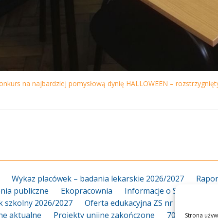
onkurs na najbardziej pomysłową dynię HALLOWEEN – rozstrzygnięty
Wykaz placówek – badania lekarskie 2026/2027
Rapor
ia publiczne
Ekopracownia
Informacje o Szkole
Za
k szkolny 2026/2027
Oferta edukacyjna ZS nr 18 2026/20
jne aktualne
Projekty unijne zakończone
70-lecie
Dy
Strona używ