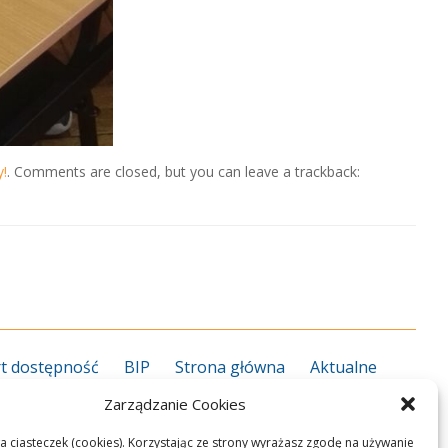
!
. Comments are closed, but you can leave a trackback:
t dostępność
BIP
Strona główna
Aktualne
grożenie koronawirusem
Kalendarz roku szkolnego
Zarządzanie Cookies
27
Kierunki kształcenia 2026/2027
Informator ZS
rekcja
Nauczyciele
Pedagog/psycholog
Plan
a ciasteczek (cookies). Korzystając ze strony wyrażasz zgodę na używanie