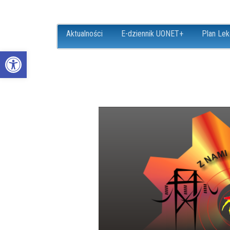
Aktualności
E-dziennik UONET+
Plan Lek
Open toolbar
ZS18