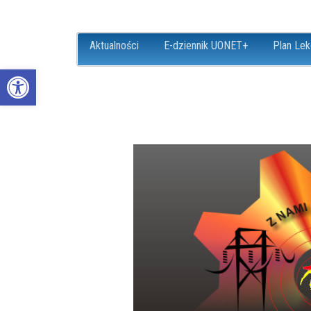
Aktualności
E-dziennik UONET+
Plan Lek
Open toolbar
ZS18