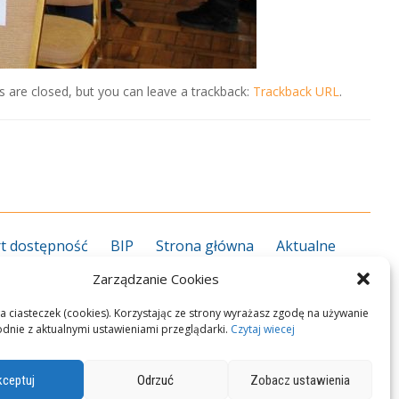
 are closed, but you can leave a trackback:
Trackback URL
.
t dostępność
BIP
Strona główna
Aktualne
grożenie koronawirusem
Kalendarz roku szkolnego
Zarządzanie Cookies
27
Kierunki kształcenia 2026/2027
Informator ZS
rekcja
Nauczyciele
Pedagog/psycholog
Plan
a ciasteczek (cookies). Korzystając ze strony wyrażasz zgodę na używanie
odnie z aktualnymi ustawieniami przeglądarki.
Czytaj wiecej
n zawodowy
Przedmioty zawodowe
Podręczniki
okalizacja i dojazd
Polityka Cookies
Kontakt
ceptuj
Odrzuć
Zobacz ustawienia
M