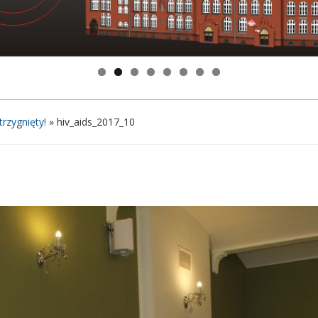
rzygnięty!
»
hiv_aids_2017_10