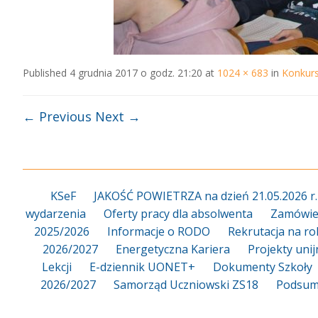
Published
4 grudnia 2017 o godz. 21:20
at
1024 × 683
in
Konkurs
← Previous
Next →
KSeF
JAKOŚĆ POWIETRZA na dzień 21.05.2026 r.
wydarzenia
Oferty pracy dla absolwenta
Zamówien
2025/2026
Informacje o RODO
Rekrutacja na ro
2026/2027
Energetyczna Kariera
Projekty uni
Lekcji
E-dziennik UONET+
Dokumenty Szkoły
2026/2027
Samorząd Uczniowski ZS18
Podsum