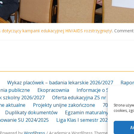
 dotyczący kampanii edukacyjnej HIV/AIDS rozstrzygnięty!
. Comments
Wykaz placówek – badania lekarskie 2026/2027
Rapor
ia publiczne
Ekopracownia
Informacje o Szkole
Za
k szkolny 2026/2027
Oferta edukacyjna ZS nr 18 2026/20
jne aktualne
Projekty unijne zakończone
70-lecie
Dy
Strona używ
cookies, zg
Duplikaty dokumentów
Egzamin maturalny
Egzami
owanie SU 2024/2025
Liga Klas I semestr 2025_2026
L
Ak
Powered by
WordPress
/ Academica WordPress Theme by
WPZOO