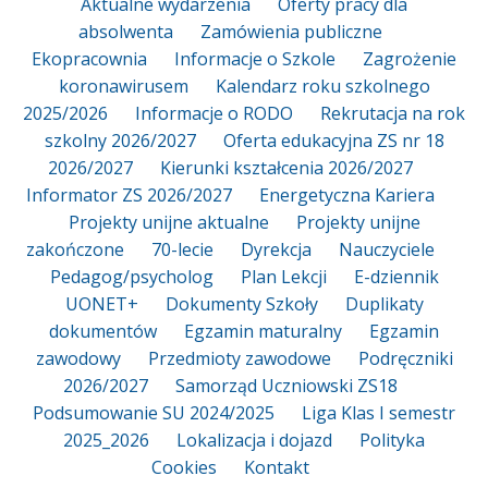
Aktualne wydarzenia
Oferty pracy dla
absolwenta
Zamówienia publiczne
Ekopracownia
Informacje o Szkole
Zagrożenie
koronawirusem
Kalendarz roku szkolnego
2025/2026
Informacje o RODO
Rekrutacja na rok
szkolny 2026/2027
Oferta edukacyjna ZS nr 18
2026/2027
Kierunki kształcenia 2026/2027
Informator ZS 2026/2027
Energetyczna Kariera
Projekty unijne aktualne
Projekty unijne
zakończone
70-lecie
Dyrekcja
Nauczyciele
Pedagog/psycholog
Plan Lekcji
E-dziennik
UONET+
Dokumenty Szkoły
Duplikaty
dokumentów
Egzamin maturalny
Egzamin
zawodowy
Przedmioty zawodowe
Podręczniki
2026/2027
Samorząd Uczniowski ZS18
Podsumowanie SU 2024/2025
Liga Klas I semestr
2025_2026
Lokalizacja i dojazd
Polityka
Cookies
Kontakt