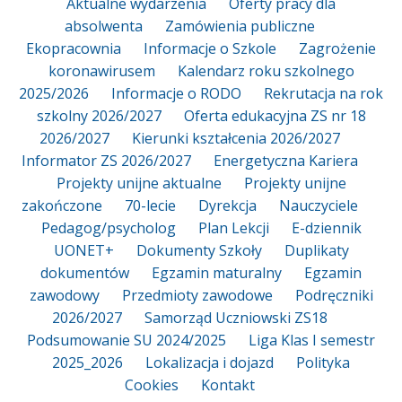
Aktualne wydarzenia
Oferty pracy dla
absolwenta
Zamówienia publiczne
Ekopracownia
Informacje o Szkole
Zagrożenie
koronawirusem
Kalendarz roku szkolnego
2025/2026
Informacje o RODO
Rekrutacja na rok
szkolny 2026/2027
Oferta edukacyjna ZS nr 18
2026/2027
Kierunki kształcenia 2026/2027
Informator ZS 2026/2027
Energetyczna Kariera
Projekty unijne aktualne
Projekty unijne
zakończone
70-lecie
Dyrekcja
Nauczyciele
Pedagog/psycholog
Plan Lekcji
E-dziennik
UONET+
Dokumenty Szkoły
Duplikaty
dokumentów
Egzamin maturalny
Egzamin
zawodowy
Przedmioty zawodowe
Podręczniki
2026/2027
Samorząd Uczniowski ZS18
Podsumowanie SU 2024/2025
Liga Klas I semestr
2025_2026
Lokalizacja i dojazd
Polityka
Cookies
Kontakt