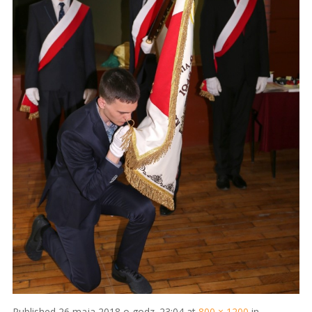
Published
26 maja 2018 o godz. 23:04
at
800 × 1200
in