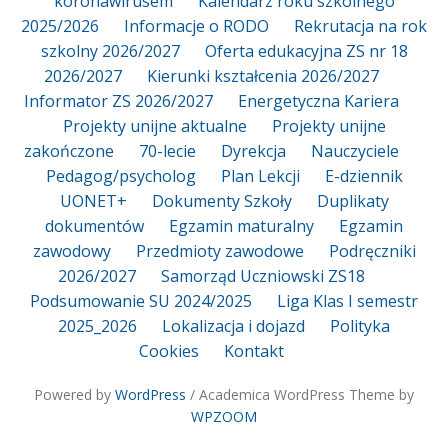
koronawirusem
Kalendarz roku szkolnego
2025/2026
Informacje o RODO
Rekrutacja na rok
szkolny 2026/2027
Oferta edukacyjna ZS nr 18
2026/2027
Kierunki kształcenia 2026/2027
Informator ZS 2026/2027
Energetyczna Kariera
Projekty unijne aktualne
Projekty unijne
zakończone
70-lecie
Dyrekcja
Nauczyciele
Pedagog/psycholog
Plan Lekcji
E-dziennik
UONET+
Dokumenty Szkoły
Duplikaty
dokumentów
Egzamin maturalny
Egzamin
zawodowy
Przedmioty zawodowe
Podręczniki
2026/2027
Samorząd Uczniowski ZS18
Podsumowanie SU 2024/2025
Liga Klas I semestr
2025_2026
Lokalizacja i dojazd
Polityka
Cookies
Kontakt
Powered by
WordPress
/ Academica WordPress Theme by
WPZOOM