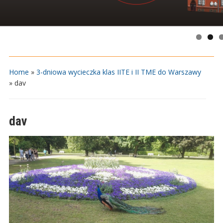
Home
»
3-dniowa wycieczka klas IITE i II TME do Warszawy
»
dav
dav