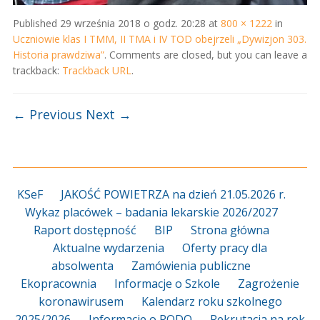
Published
29 września 2018 o godz. 20:28
at
800 × 1222
in
Uczniowie klas I TMM, II TMA i IV TOD obejrzeli „Dywizjon 303.
Historia prawdziwa”
. Comments are closed, but you can leave a
trackback:
Trackback URL
.
← Previous
Next →
KSeF
JAKOŚĆ POWIETRZA na dzień 21.05.2026 r.
Wykaz placówek – badania lekarskie 2026/2027
Raport dostępność
BIP
Strona główna
Aktualne wydarzenia
Oferty pracy dla
absolwenta
Zamówienia publiczne
Ekopracownia
Informacje o Szkole
Zagrożenie
koronawirusem
Kalendarz roku szkolnego
2025/2026
Informacje o RODO
Rekrutacja na rok