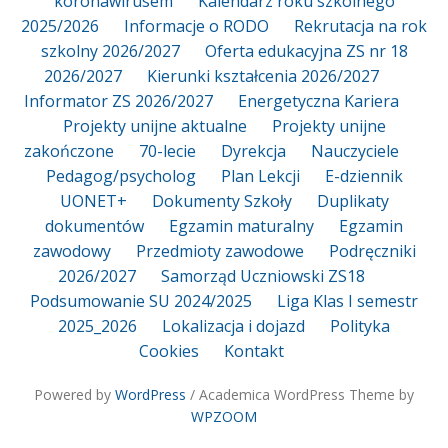
koronawirusem
Kalendarz roku szkolnego
2025/2026
Informacje o RODO
Rekrutacja na rok
szkolny 2026/2027
Oferta edukacyjna ZS nr 18
2026/2027
Kierunki kształcenia 2026/2027
Informator ZS 2026/2027
Energetyczna Kariera
Projekty unijne aktualne
Projekty unijne
zakończone
70-lecie
Dyrekcja
Nauczyciele
Pedagog/psycholog
Plan Lekcji
E-dziennik
UONET+
Dokumenty Szkoły
Duplikaty
dokumentów
Egzamin maturalny
Egzamin
zawodowy
Przedmioty zawodowe
Podręczniki
2026/2027
Samorząd Uczniowski ZS18
Podsumowanie SU 2024/2025
Liga Klas I semestr
2025_2026
Lokalizacja i dojazd
Polityka
Cookies
Kontakt
Powered by
WordPress
/ Academica WordPress Theme by
WPZOOM