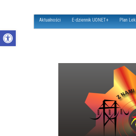
Aktualności
E-dziennik UONET+
Plan Lek
Open toolbar
ZS18