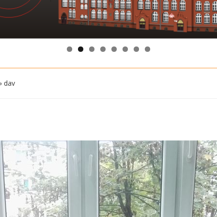
»
dav