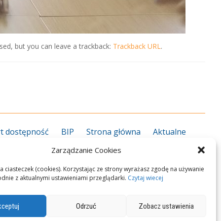
ed, but you can leave a trackback:
Trackback URL
.
t dostępność
BIP
Strona główna
Aktualne
grożenie koronawirusem
Kalendarz roku szkolnego
Zarządzanie Cookies
27
Kierunki kształcenia 2026/2027
Informator ZS
rekcja
Nauczyciele
Pedagog/psycholog
Plan
a ciasteczek (cookies). Korzystając ze strony wyrażasz zgodę na używanie
odnie z aktualnymi ustawieniami przeglądarki.
Czytaj wiecej
n zawodowy
Przedmioty zawodowe
Podręczniki
okalizacja i dojazd
Polityka Cookies
Kontakt
ceptuj
Odrzuć
Zobacz ustawienia
M