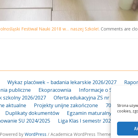
olnośląski Festiwal Nauki 2018 w… naszej Szkole!
. Comments are clos
Wykaz placówek – badania lekarskie 2026/2027
Rapor
ia publiczne
Ekopracownia
Informacje o Szkole
Za
k szkolny 2026/2027
Oferta edukacyjna ZS nr 18 2026/20
jne aktualne
Projekty unijne zakończone
70-lecie
Dy
Strona używ
cookies, zg
Duplikaty dokumentów
Egzamin maturalny
Egzami
owanie SU 2024/2025
Liga Klas I semestr 2025_2026
L
Ak
Powered by
WordPress
/ Academica WordPress Theme by
WPZOO