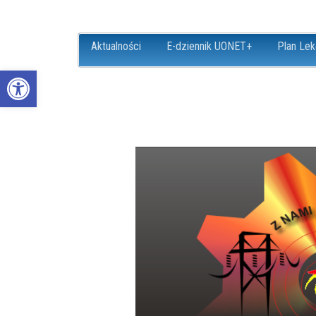
Aktualności
E-dziennik UONET+
Plan Lek
Open toolbar
ZS18