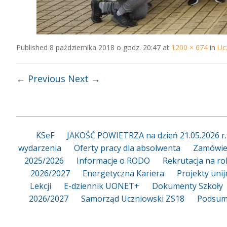
Published
8 października 2018 o godz. 20:47
at
1200 × 674
in
Uc
← Previous
Next →
KSeF
JAKOŚĆ POWIETRZA na dzień 21.05.2026 r.
wydarzenia
Oferty pracy dla absolwenta
Zamówien
2025/2026
Informacje o RODO
Rekrutacja na ro
2026/2027
Energetyczna Kariera
Projekty uni
Lekcji
E-dziennik UONET+
Dokumenty Szkoły
2026/2027
Samorząd Uczniowski ZS18
Podsum