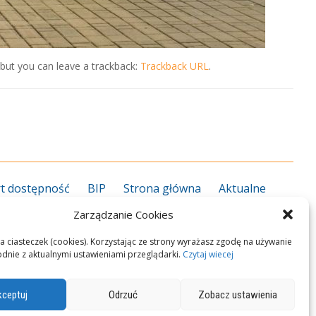
but you can leave a trackback:
Trackback URL
.
t dostępność
BIP
Strona główna
Aktualne
grożenie koronawirusem
Kalendarz roku szkolnego
Zarządzanie Cookies
27
Kierunki kształcenia 2026/2027
Informator ZS
rekcja
Nauczyciele
Pedagog/psycholog
Plan
a ciasteczek (cookies). Korzystając ze strony wyrażasz zgodę na używanie
odnie z aktualnymi ustawieniami przeglądarki.
Czytaj wiecej
n zawodowy
Przedmioty zawodowe
Podręczniki
okalizacja i dojazd
Polityka Cookies
Kontakt
ceptuj
Odrzuć
Zobacz ustawienia
M