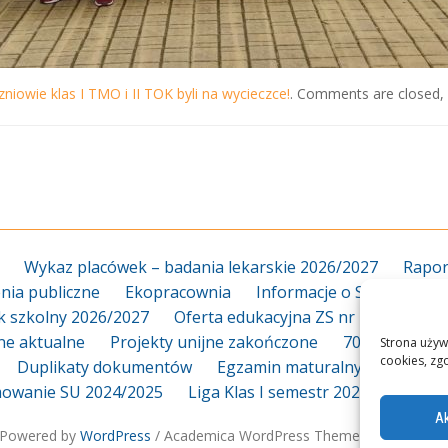
zniowie klas I TMO i II TOK byli na wycieczce!
. Comments are closed, 
Wykaz placówek – badania lekarskie 2026/2027
Rapor
ia publiczne
Ekopracownia
Informacje o Szkole
Za
k szkolny 2026/2027
Oferta edukacyjna ZS nr 18 2026/20
jne aktualne
Projekty unijne zakończone
70-lecie
Dy
Strona używ
cookies, zg
Duplikaty dokumentów
Egzamin maturalny
Egzami
owanie SU 2024/2025
Liga Klas I semestr 2025_2026
L
Ak
Powered by
WordPress
/ Academica WordPress Theme by
WPZOO