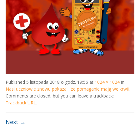
Published
5 listopada 2018 o godz. 19:56
at
1024 × 1024
in
Nasi uczniowie znowu pokazali, że pomaganie mają we krwi!
.
Comments are closed, but you can leave a trackback:
Trackback URL
.
Next →