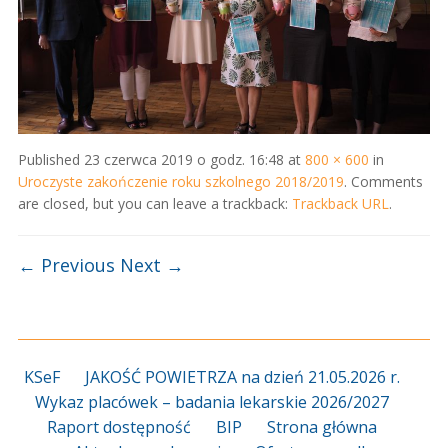
Published
23 czerwca 2019 o godz. 16:48
at
800 × 600
in
Uroczyste zakończenie roku szkolnego 2018/2019
. Comments
are closed, but you can leave a trackback:
Trackback URL
.
← Previous
Next →
KSeF
JAKOŚĆ POWIETRZA na dzień 21.05.2026 r.
Wykaz placówek – badania lekarskie 2026/2027
Raport dostępność
BIP
Strona główna