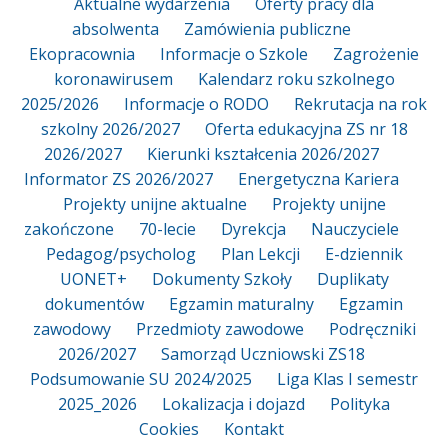
Aktualne wydarzenia
Oferty pracy dla
absolwenta
Zamówienia publiczne
Ekopracownia
Informacje o Szkole
Zagrożenie
koronawirusem
Kalendarz roku szkolnego
2025/2026
Informacje o RODO
Rekrutacja na rok
szkolny 2026/2027
Oferta edukacyjna ZS nr 18
2026/2027
Kierunki kształcenia 2026/2027
Informator ZS 2026/2027
Energetyczna Kariera
Projekty unijne aktualne
Projekty unijne
zakończone
70-lecie
Dyrekcja
Nauczyciele
Pedagog/psycholog
Plan Lekcji
E-dziennik
UONET+
Dokumenty Szkoły
Duplikaty
dokumentów
Egzamin maturalny
Egzamin
zawodowy
Przedmioty zawodowe
Podręczniki
2026/2027
Samorząd Uczniowski ZS18
Podsumowanie SU 2024/2025
Liga Klas I semestr
2025_2026
Lokalizacja i dojazd
Polityka
Cookies
Kontakt