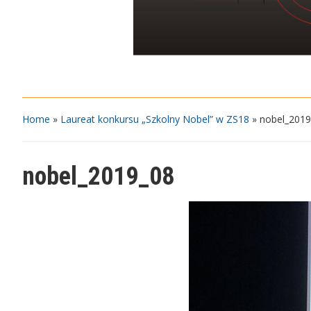
Home
»
Laureat konkursu „Szkolny Nobel” w ZS18
»
nobel_2019
nobel_2019_08