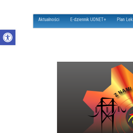
Aktualności
E-dziennik UONET+
Plan Lek
Open toolbar
ZS18