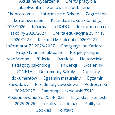
Aktualne wydarzenia
Oferty pracy dla
absolwenta
Zamówienia publiczne
Ekopracownia
Informacje o Szkole
Zagrożenie
koronawirusem
Kalendarz roku szkolnego
2025/2026
Informacje o RODO
Rekrutacja na rok
szkolny 2026/2027
Oferta edukacyjna ZS nr 18
2026/2027
Kierunki kształcenia 2026/2027
Informator ZS 2026/2027
Energetyczna Kariera
Projekty unijne aktualne
Projekty unijne
zakończone
70-lecie
Dyrekcja
Nauczyciele
Pedagog/psycholog
Plan Lekcji
E-dziennik
UONET+
Dokumenty Szkoły
Duplikaty
dokumentów
Egzamin maturalny
Egzamin
zawodowy
Przedmioty zawodowe
Podręczniki
2026/2027
Samorząd Uczniowski ZS18
Podsumowanie SU 2024/2025
Liga Klas I semestr
2025_2026
Lokalizacja i dojazd
Polityka
Cookies
Kontakt