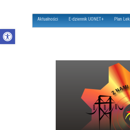
Aktualności
E-dziennik UONET+
Plan Lek
Open toolbar
ZS18