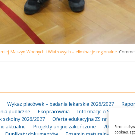
rniej Maszyn Wodnych i Wiatrowych – eliminacje regionalne
. Commen
Wykaz placówek – badania lekarskie 2026/2027
Rapor
ia publiczne
Ekopracownia
Informacje o Szkole
Za
k szkolny 2026/2027
Oferta edukacyjna ZS nr 18 2026/20
jne aktualne
Projekty unijne zakończone
70-lecie
Dy
Strona używ
cookies, zg
Duplikaty dokumentów
Egzamin maturalny
Egzami