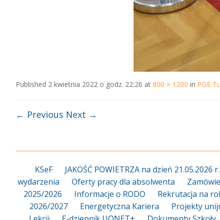
Published
2 kwietnia 2022 o godz. 22:26
at
800 × 1200
in
PGE Tu
← Previous
Next →
KSeF
JAKOŚĆ POWIETRZA na dzień 21.05.2026 r.
wydarzenia
Oferty pracy dla absolwenta
Zamówien
2025/2026
Informacje o RODO
Rekrutacja na ro
2026/2027
Energetyczna Kariera
Projekty uni
Lekcji
E-dziennik UONET+
Dokumenty Szkoły