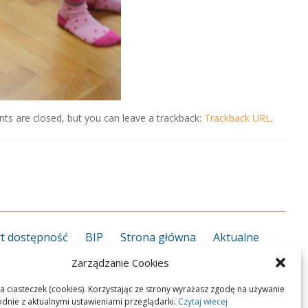
ts are closed, but you can leave a trackback:
Trackback URL
.
t dostępność
BIP
Strona główna
Aktualne
grożenie koronawirusem
Kalendarz roku szkolnego
Zarządzanie Cookies
27
Kierunki kształcenia 2026/2027
Informator ZS
rekcja
Nauczyciele
Pedagog/psycholog
Plan
a ciasteczek (cookies). Korzystając ze strony wyrażasz zgodę na używanie
odnie z aktualnymi ustawieniami przeglądarki.
Czytaj wiecej
n zawodowy
Przedmioty zawodowe
Podręczniki