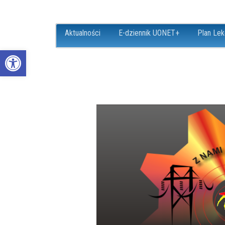
Aktualności
E-dziennik UONET+
Plan Lek
Open toolbar
ZS18