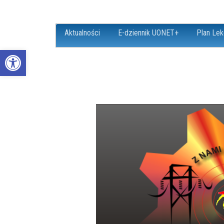
Aktualności
E-dziennik UONET+
Plan Lek
Open toolbar
ZS18