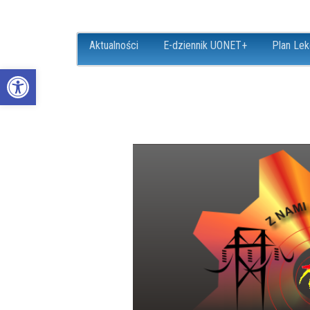
Aktualności
E-dziennik UONET+
Plan Lek
Open toolbar
ZS18