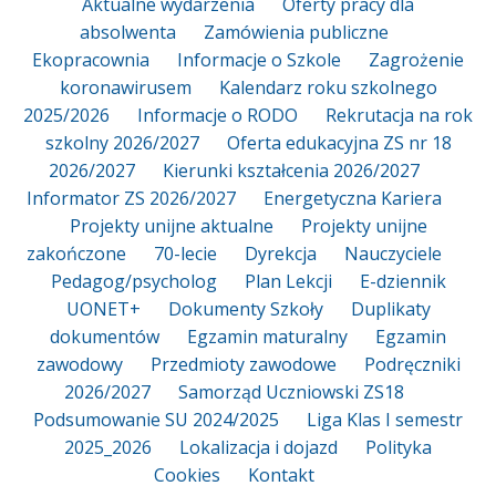
Aktualne wydarzenia
Oferty pracy dla
absolwenta
Zamówienia publiczne
Ekopracownia
Informacje o Szkole
Zagrożenie
koronawirusem
Kalendarz roku szkolnego
2025/2026
Informacje o RODO
Rekrutacja na rok
szkolny 2026/2027
Oferta edukacyjna ZS nr 18
2026/2027
Kierunki kształcenia 2026/2027
Informator ZS 2026/2027
Energetyczna Kariera
Projekty unijne aktualne
Projekty unijne
zakończone
70-lecie
Dyrekcja
Nauczyciele
Pedagog/psycholog
Plan Lekcji
E-dziennik
UONET+
Dokumenty Szkoły
Duplikaty
dokumentów
Egzamin maturalny
Egzamin
zawodowy
Przedmioty zawodowe
Podręczniki
2026/2027
Samorząd Uczniowski ZS18
Podsumowanie SU 2024/2025
Liga Klas I semestr
2025_2026
Lokalizacja i dojazd
Polityka
Cookies
Kontakt