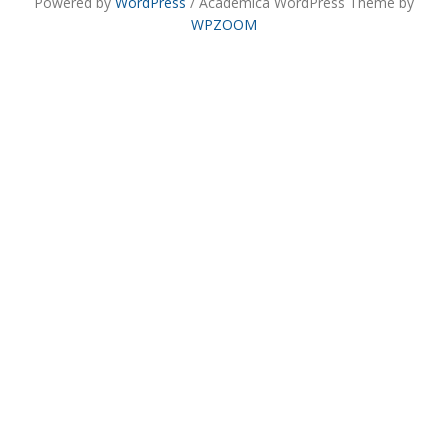
Powered by
WordPress
/ Academica WordPress Theme by
WPZOOM