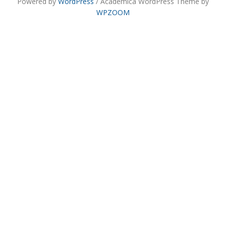
Powered by
WordPress
/ Academica WordPress Theme by
WPZOOM